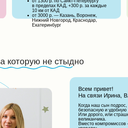
от 1300 р. по Санкт-Петербургу
в пределах КАД, +300 р. за каждые
10 км от КАД
от 3000 р. — Казань, Воронеж,
Нижний Новгород, Краснодар,
Екатеринбург
за которую не стыдно
Всем привет!
На связи Ирина, В
Когда наш сын подрос,
безопасную и удобную к
Или дорого, или страш
великанчика.
Вместо компромиссов 