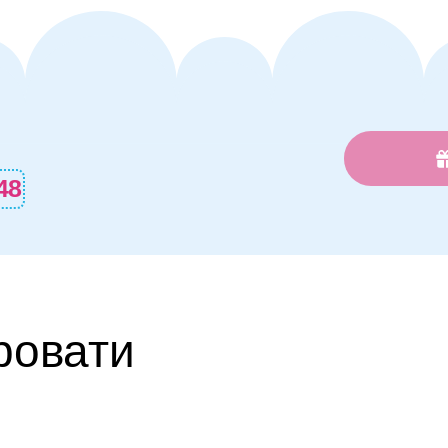
46
ровати