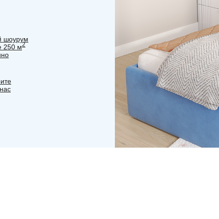
й шоурум
2
е 250 м
ино
ите
 нас